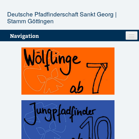
Deutsche Pfadfinderschaft Sankt Georg |
Stamm Göttingen
Navigation
Unser Stamm
Stufen
Aktionen
Termine
Infopool
Kontakt