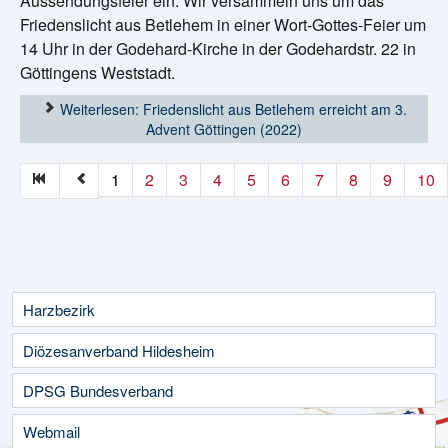
Aussendungsfeier ein. Wir versammeln uns um das
Friedenslicht aus Betlehem in einer Wort-Gottes-Feier um
14 Uhr in der Godehard-Kirche in der Godehardstr. 22 in
Göttingens Weststadt.
Weiterlesen: Friedenslicht aus Betlehem erreicht am 3.
Advent Göttingen (2022)
1
2
3
4
5
6
7
Seite 1 von 11
8
9
10
Harzbezirk
Diözesanverband Hildesheim
DPSG Bundesverband
Webmail