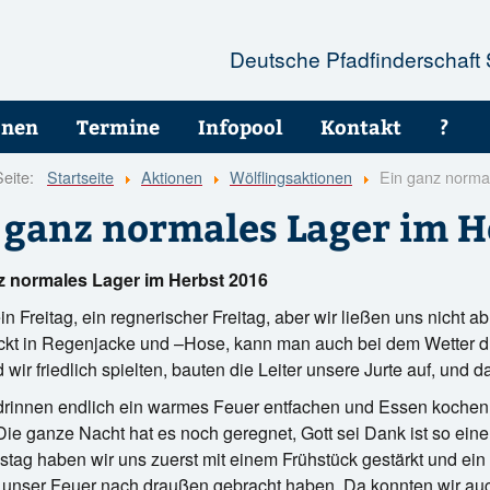
Deutsche Pfadfinderschaft
onen
Termine
Infopool
Kontakt
?
Seite:
Startseite
Aktionen
Wölflingsaktionen
Ein ganz norma
 ganz normales Lager im H
 ganz normales Lager im Herbs
in Freitag, ein regnerischer Freitag, aber wir ließen uns nicht a
ckt in Regenjacke und –Hose, kann man auch bei dem Wetter d
wir friedlich spielten, bauten die Leiter unsere Jurte auf, und 
 drinnen endlich ein warmes Feuer entfachen und Essen koche
Die ganze Nacht hat es noch geregnet, Gott sei Dank ist so eine 
ag haben wir uns zuerst mit einem Frühstück gestärkt und ein
 unser Feuer nach draußen gebracht haben. Da konnten wir auc