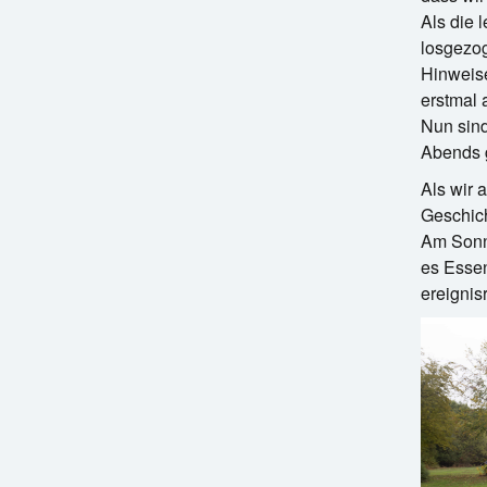
Als die 
losgezog
Hinweise
erstmal
Nun sind
Abends g
Als wir 
Geschich
Am Sonnt
es Esse
ereignis