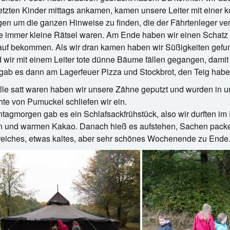
letzten Kinder mittags ankamen, kamen unsere Leiter mit einer 
en um die ganzen Hinweise zu finden, die der Fährtenleger vertei
 immer kleine Rätsel waren. Am Ende haben wir einen Schatz 
 auf bekommen. Als wir dran kamen haben wir Süßigkeiten gef
 wir mit einem Leiter tote dünne Bäume fällen gegangen, dami
ab es dann am Lagerfeuer Pizza und Stockbrot, den Teig habe
alle satt waren haben wir unsere Zähne geputzt und wurden in 
te von Pumuckel schliefen wir ein.
agmorgen gab es ein Schlafsackfrühstück, also wir durften im
n und warmen Kakao. Danach hieß es aufstehen, Sachen packe
reiches, etwas kaltes, aber sehr schönes Wochenende zu Ende