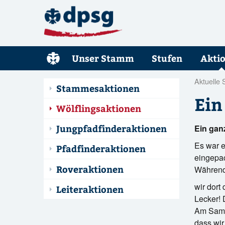
Unser Stamm
Stufen
Akti
Aktuelle 
Stammesaktionen
Ein
Wölflingsaktionen
Jungpfadfinderaktionen
Ein
Es war e
Pfadfinderaktionen
eingepa
Roveraktionen
Während 
wir dort
Leiteraktionen
Lecker! 
Am Samst
dass wir