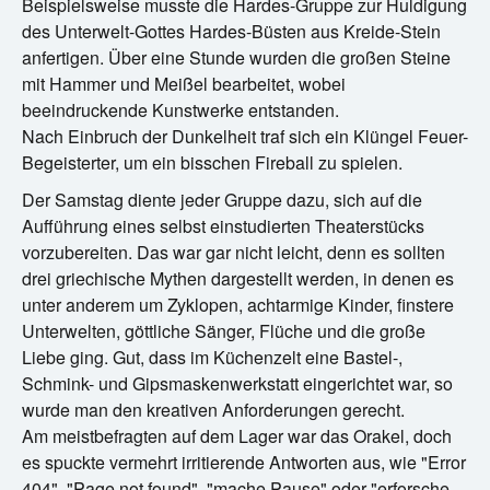
Beispielsweise musste die Hardes-Gruppe zur Huldigung
des Unterwelt-Gottes Hardes-Büsten aus Kreide-Stein
anfertigen. Über eine Stunde wurden die großen Steine
mit Hammer und Meißel bearbeitet, wobei
beeindruckende Kunstwerke entstanden.
Nach Einbruch der Dunkelheit traf sich ein Klüngel Feuer-
Begeisterter, um ein bisschen Fireball zu spielen.
Der Samstag diente jeder Gruppe dazu, sich auf die
Aufführung eines selbst einstudierten Theaterstücks
vorzubereiten. Das war gar nicht leicht, denn es sollten
drei griechische Mythen dargestellt werden, in denen es
unter anderem um Zyklopen, achtarmige Kinder, finstere
Unterwelten, göttliche Sänger, Flüche und die große
Liebe ging. Gut, dass im Küchenzelt eine Bastel-,
Schmink- und Gipsmaskenwerkstatt eingerichtet war, so
wurde man den kreativen Anforderungen gerecht.
Am meistbefragten auf dem Lager war das Orakel, doch
es spuckte vermehrt irritierende Antworten aus, wie "Error
404", "Page not found", "mache Pause" oder "erforsche