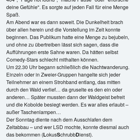
deine Gefühle". Es sorgte auf jeden Fall für eine Menge
Spaß.
Am Abend war es dann soweit. Die Dunkelheit brach
über allen herein und die Vorstellung im Zelt konnte
beginnen. Das Publikum hatte eine Menge zu bejubeln,
und ohne zu übertreiben lässt sich sagen, dass die
Aufführungen erste Sahne waren. Da hätten selbst
Comedy-Stars schlecht mithalten können.
Um 22.30 Uhr begann schließlich die Nachtwanderung.
Einzeln oder in Zweier-Gruppen hangelte sich jeder
Teilnehmer an einem Strohband entlang, das mitten
durch den Wald verlief… da gruselte es den ein oder
anderen… Später mussten dann der Waldgeist befreit
und die Kobolde besiegt werden. Es war alles erlaubt –
außer Taschenlampen…
Der Sonntag diente nach dem Ausschlafen dem
Zeltabbau – und wer LSD mochte, konnte diesmal auch
das bekommen (
L
okus
S
chrubb
D
ienst).