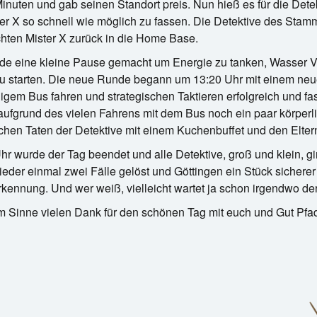
Minuten und gab seinen Standort preis. Nun hieß es für die Dete
er X so schnell wie möglich zu fassen. Die Detektive des Stam
hten Mister X zurück in die Home Base.
de eine kleine Pause gemacht um Energie zu tanken, Wasser Vor
 starten. Die neue Runde begann um 13:20 Uhr mit einem neue
gem Bus fahren und strategischen Taktieren erfolgreich und fas
ufgrund des vielen Fahrens mit dem Bus noch ein paar körperli
ichen Taten der Detektive mit einem Kuchenbuffet und den Eltern
r wurde der Tag beendet und alle Detektive, groß und klein, gi
ieder einmal zwei Fälle gelöst und Göttingen ein Stück sichere
rkennung. Und wer weiß, vielleicht wartet ja schon irgendwo der 
m Sinne vielen Dank für den schönen Tag mit euch und Gut Pfa