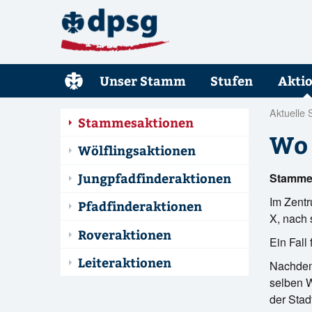
Unser Stamm
Stufen
Akti
Aktuelle 
Stammesaktionen
Wo 
Wölflingsaktionen
Jungpfadfinderaktionen
Stamme
Im Zentr
Pfadfinderaktionen
X, nach
Roveraktionen
Ein Fall
Leiteraktionen
Nachdem 
selben W
der Stad