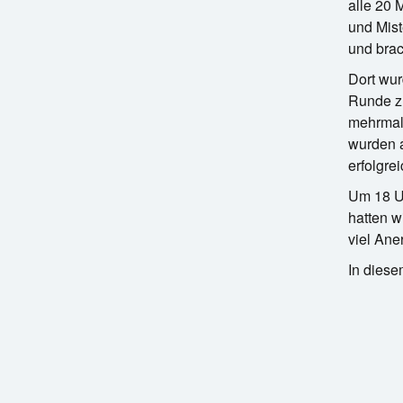
alle 20 
und Mist
und brac
Dort wur
Runde zu
mehrmali
wurden a
erfolgre
Um 18 Uh
hatten w
viel Ane
In diese