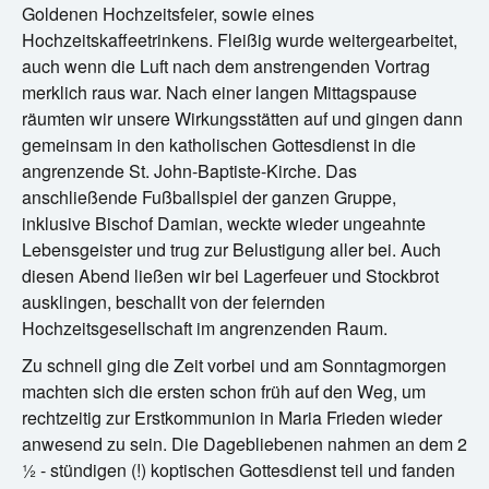
Goldenen Hochzeitsfeier, sowie eines
Hochzeitskaffeetrinkens. Fleißig wurde weitergearbeitet,
auch wenn die Luft nach dem anstrengenden Vortrag
merklich raus war. Nach einer langen Mittagspause
räumten wir unsere Wirkungsstätten auf und gingen dann
gemeinsam in den katholischen Gottesdienst in die
angrenzende St. John-Baptiste-Kirche. Das
anschließende Fußballspiel der ganzen Gruppe,
inklusive Bischof Damian, weckte wieder ungeahnte
Lebensgeister und trug zur Belustigung aller bei. Auch
diesen Abend ließen wir bei Lagerfeuer und Stockbrot
ausklingen, beschallt von der feiernden
Hochzeitsgesellschaft im angrenzenden Raum.
Zu schnell ging die Zeit vorbei und am Sonntagmorgen
machten sich die ersten schon früh auf den Weg, um
rechtzeitig zur Erstkommunion in Maria Frieden wieder
anwesend zu sein. Die Dagebliebenen nahmen an dem 2
½ - stündigen (!) koptischen Gottesdienst teil und fanden