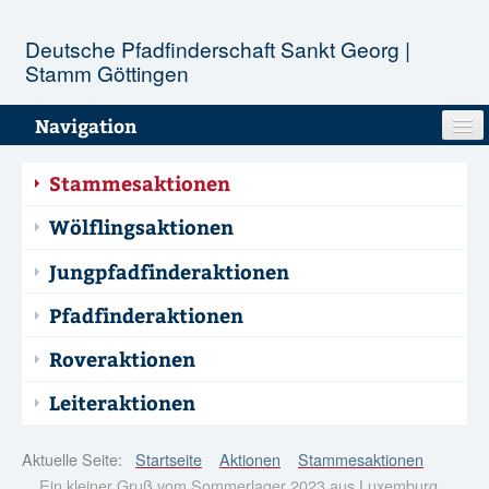
Deutsche Pfadfinderschaft Sankt Georg |
Stamm Göttingen
Navigation
Unser Stamm
Stammesaktionen
Stufen
Wölflingsaktionen
Jungpfadfinderaktionen
Aktionen
Pfadfinderaktionen
Termine
Roveraktionen
Infopool
Leiteraktionen
Kontakt
Aktuelle Seite:
Startseite
Aktionen
Stammesaktionen
Ein kleiner Gruß vom Sommerlager 2023 aus Luxemburg