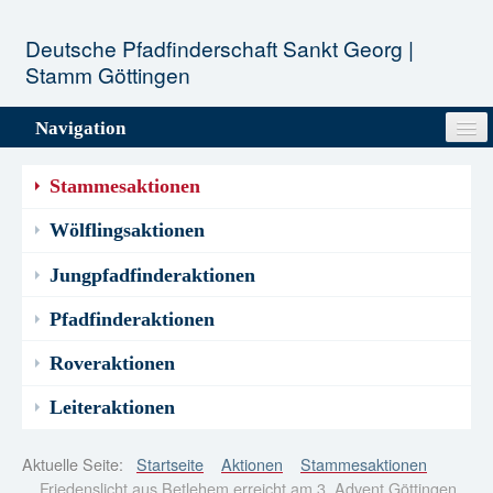
Deutsche Pfadfinderschaft Sankt Georg |
Stamm Göttingen
Navigation
Unser Stamm
Stammesaktionen
Stufen
Wölflingsaktionen
Jungpfadfinderaktionen
Aktionen
Pfadfinderaktionen
Termine
Roveraktionen
Infopool
Leiteraktionen
Kontakt
Aktuelle Seite:
Startseite
Aktionen
Stammesaktionen
Friedenslicht aus Betlehem erreicht am 3. Advent Göttingen