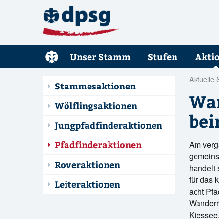
Unser Stamm
Stufen
Akti
Aktuelle 
Stammesaktionen
Wan
Wölflingsaktionen
bei
Jungpfadfinderaktionen
Am verg
Pfadfinderaktionen
gemeinsa
Roveraktionen
handelt 
für das 
Leiteraktionen
acht Pfa
Wanderru
Kiessee