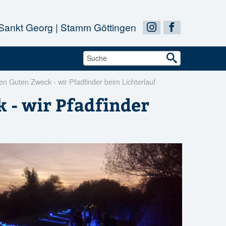
 Sankt Georg | Stamm Göttingen


n Guten Zweck - wir Pfadfinder beim Lichterlauf
 - wir Pfadfinder