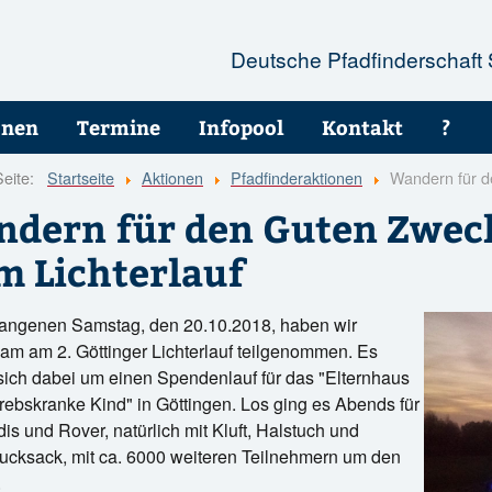
Deutsche Pfadfinderschaft
onen
Termine
Infopool
Kontakt
?
Seite:
Startseite
Aktionen
Pfadfinderaktionen
Wandern für de
dern für den Guten Zweck
m Lichterlauf
angenen Samstag, den 20.10.2018, haben wir
m am 2. Göttinger Lichterlauf teilgenommen. Es
sich dabei um einen Spendenlauf für das "Elternhaus
krebskranke Kind" in Göttingen. Los ging es Abends für
dis und Rover, natürlich mit Kluft, Halstuch und
cksack, mit ca. 6000 weiteren Teilnehmern um den
.