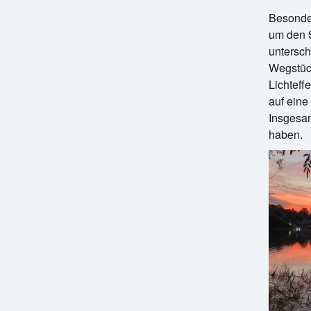
Besonde
um den 
untersch
Wegstüc
Lichteff
auf eine
Insgesam
haben.