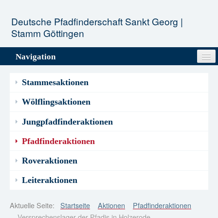
Deutsche Pfadfinderschaft Sankt Georg |
Stamm Göttingen
Navigation
Unser Stamm
Stammesaktionen
Stufen
Wölflingsaktionen
Jungpfadfinderaktionen
Aktionen
Pfadfinderaktionen
Termine
Roveraktionen
Infopool
Leiteraktionen
Kontakt
Aktuelle Seite:
Startseite
Aktionen
Pfadfinderaktionen
Versprechenslager der Pfadis in Holzerode